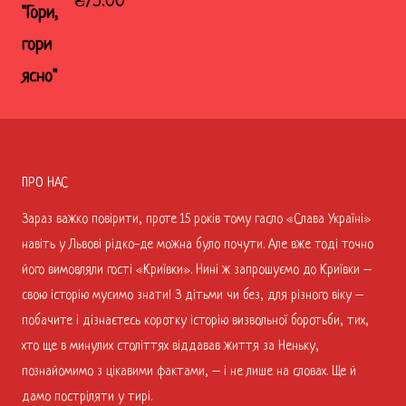
₴
75.00
ПРО НАС
Зараз важко повірити, проте 15 років тому гасло «Слава Україні»
навіть у Львові рідко-де можна було почути. Але вже тоді точно
його вимовляли гості «Криївки». Нині ж запрошуємо до Криївки –
свою історію мусимо знати! З дітьми чи без, для різного віку –
побачите і дізнаєтесь коротку історію визвольної боротьби, тих,
хто ще в минулих століттях віддавав життя за Неньку,
познайомимо з цікавими фактами, – і не лише на словах. Ще й
дамо постріляти у тирі.