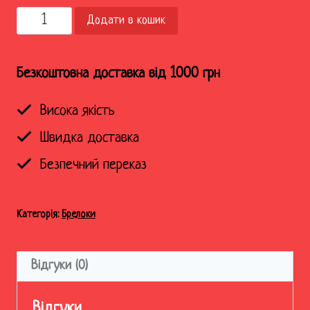
Брелок
Додати в кошик
металевий
Мужнього
не
Безкоштовна доставка від 1000 грн
зламати
кількість
Висока якість
Швидка доставка
Безпечний переказ
Категорія:
Брелоки
Відгуки (0)
Відгуки