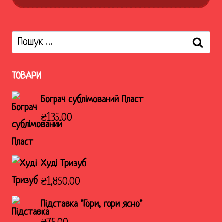
Пошук:
ТОВАРИ
Бограч сублімований Пласт
₴
135.00
Худі Тризуб
₴
1,850.00
Підставка "Гори, гори ясно"