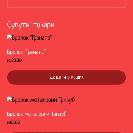
Супутні товари
Брелок “Граната”
₴
120.00
Додати в кошик
Брелок металевий Тризуб
₴
85.00