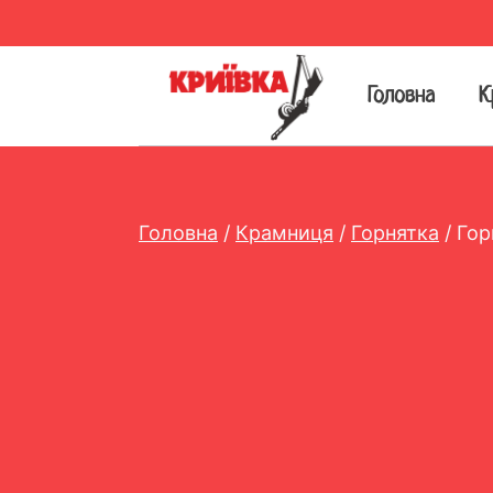
Перейти
до
вмісту
Головна
К
Головна
/
Крамниця
/
Горнятка
/
Гор