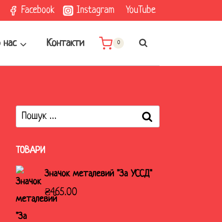
Facebook
Instagram
YouTube
 нас
Контакти
0
Пошук:
ТОВАРИ
Значок металевий "За УССД"
₴
465.00