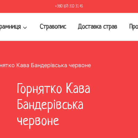
+380 (67) 310 31 45
рамниця
Стравопис
Доставка страв
Про
нятко Кава Бандерівська червоне
Горнятко Кава
Бандерівська
червоне