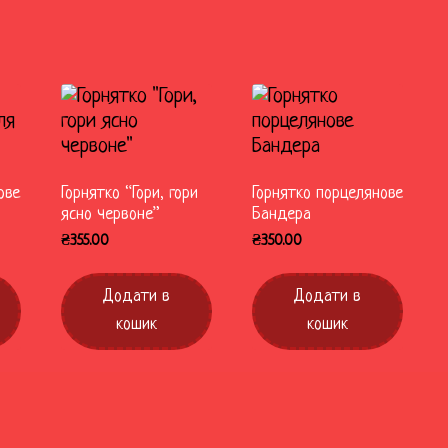
ове
Горнятко “Гори, гори
Горнятко порцелянове
ясно червоне”
Бандера
₴
355.00
₴
350.00
Додати в
Додати в
кошик
кошик