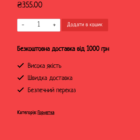
₴
355.00
Горнятко
Додати в кошик
Кава
Бандерівська
червоне
Безкоштовна доставка від 1000 грн
кількість
Висока якість
Швидка доставка
Безпечний переказ
Категорія:
Горнятка