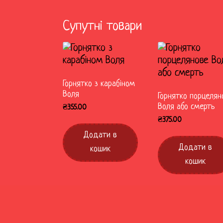
Супутні товари
Горнятко з карабіном
Воля
Горнятко порцелян
Воля або смерть
₴
355.00
₴
375.00
Додати в
Додати в
кошик
кошик