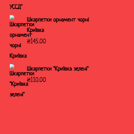
Шкарпетки орнамент чорні
Криївка
₴
145.00
Шкарпетки "Криївка зелені"
₴
110.00