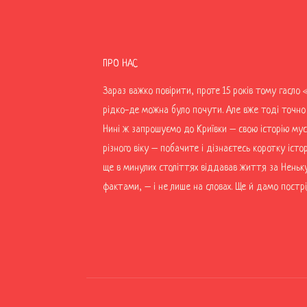
ПРО НАС
Зараз важко повірити, проте 15 років тому гасло «
рідко-де можна було почути. Але вже тоді точно 
Нині ж запрошуємо до Криївки – свою історію мус
різного віку – побачите і дізнаєтесь коротку істо
ще в минулих століттях віддавав життя за Неньк
фактами, – і не лише на словах. Ще й дамо пострі