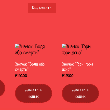
Значок “Воля або
Значок “Гори, гори
смерть”
ясно”
₴
140.00
₴
125.00
Додати в
Додати в
кошик
кошик