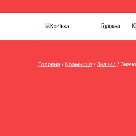
Перейти
до
вмісту
Головна
К
Головна
/
Крамниця
/
Значки
/
Значо