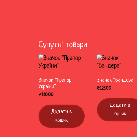
Супутні товари
Значок “Прапор
Значок “Бандера”
України”
₴
125.00
₴
110.00
Додати в
Додати в
кошик
кошик