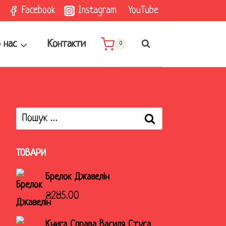
Facebook
Instagram
YouTube
 нас
Контакти
0
Пошук:
ТОВАРИ
Брелок Джавелін
₴
285.00
Книга Справа Василя Стуса