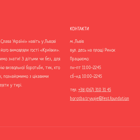
КОНТАКТИ
Слава Україні» навіть у Львові
м. Львів
його вимовляли гості «Криївки».
вул. десь на площі Ринок
имо знати! З дітьми чи без, для
Працюємо:
рію визвольної боротьби, тих, хто
пн-пт 11:00-22:45
у, познайомимо з цікавими
сб-нд 10:00-22:45
ляти у тирі.
тел.
+38 (067) 310 31 45
borotba.tryvaje@fest.foundation