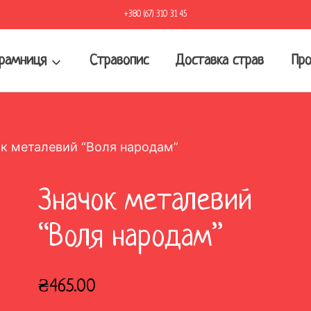
+380 (67) 310 31 45
рамниця
Стравопис
Доставка страв
Про
к металевий “Воля народам”
Значок металевий
“Воля народам”
₴
465.00