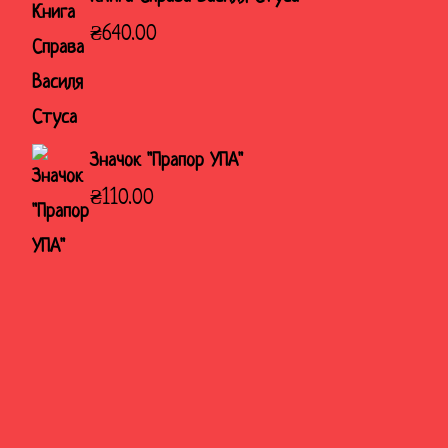
₴
640.00
Значок "Прапор УПА"
₴
110.00