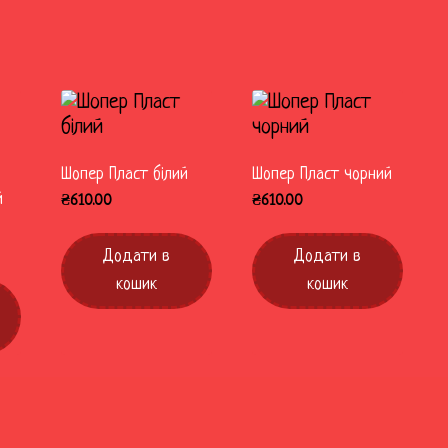
Шопер Пласт білий
Шопер Пласт чорний
й
₴
610.00
₴
610.00
Додати в
Додати в
кошик
кошик