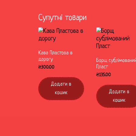
Супутні товари
Кава Пластова в
дорогу
Борщ сублімовани
Пласт
₴
300.00
₴
135.00
Додати в
Додати в
кошик
кошик