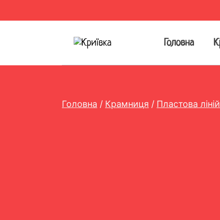
Перейти
до
вмісту
Головна
К
Головна
/
Крамниця
/
Пластова ліні