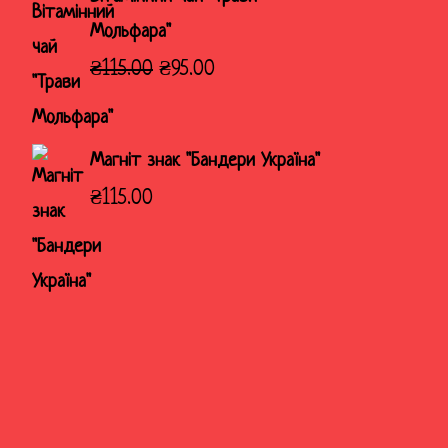
Мольфара"
Оригінальна
Поточна
₴
115.00
₴
95.00
ціна:
ціна:
₴115.00.
₴95.00.
Магніт знак "Бандери Україна"
₴
115.00