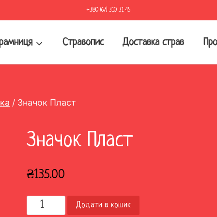
+380 (67) 310 31 45
рамниця
Стравопис
Доставка страв
Про
йка
/
Значок Пласт
Значок Пласт
₴
135.00
Значок
Додати в кошик
Пласт