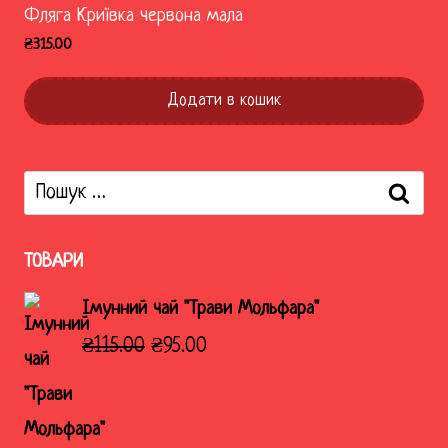
Фляга Криївка червона мала
₴
315.00
Додати в кошик
Пошук:
ТОВАРИ
Імунний чай "Трави Мольфара"
Оригінальна
Поточна
₴
115.00
₴
95.00
ціна:
ціна:
₴115.00.
₴95.00.