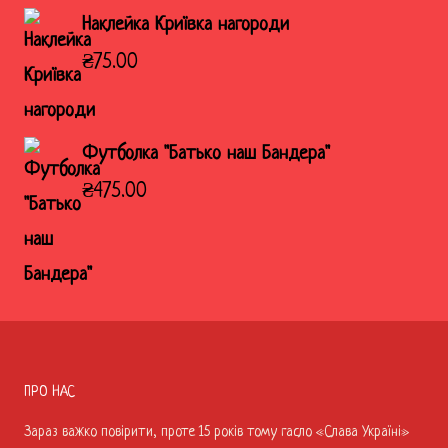
Наклейка Криївка нагороди
₴
75.00
Футболка "Батько наш Бандера"
₴
475.00
ПРО НАС
Зараз важко повірити, проте 15 років тому гасло «Слава Україні»