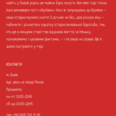
навіть у Львові рідко-де можна було почути. Але вже тоді точно
його вимовляли гості «Криївки». Нині ж запрошуємо до Криївки –
свою історію мусимо знати! З дітьми чи без, для різного віку –
побачите і дізнаєтесь коротку історію визвольної боротьби, тих,
хто ще в минулих століттях віддавав життя за Неньку,
познайомимо з цікавими фактами, – і не лише на словах. Ще й
дамо постріляти у тирі.
КОНТАКТИ
м. Львів
вул. десь на площі Ринок
Працюємо:
пн-пт 11:00-22:45
сб-нд 10:00-22:45
тел.
+38 (067) 310 31 45