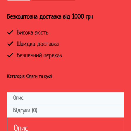
або
смерть
Безкоштовна доставка від 1000 грн
кількість
Висока якість
Швидка доставка
Безпечний переказ
Категорія:
Фляги та кухлі
Опис
Відгуки (0)
Опис