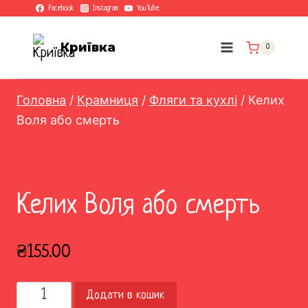
Перейти
Facebook
Instagram
YouTube
до
вмісту
Криївка
0
Головна
/
Крамниця
/
Фляги та кухлі
/
Келих
Воля або смерть
Келих Воля або смерть
₴
155.00
Келих
Додати в кошик
Воля