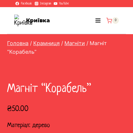
Перейти
Facebook
Instagram
YouTube
до
вмісту
Криївка
0
Головна
/
Крамниця
/
Магніти
/
Магніт
“Корабель”
Магніт “Корабель”
₴
50.00
Матеріал: дерево