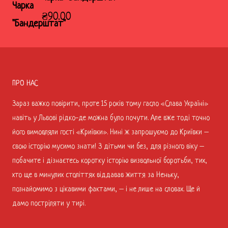
₴
90.00
ПРО НАС
Зараз важко повірити, проте 15 років тому гасло «Слава Україні»
навіть у Львові рідко-де можна було почути. Але вже тоді точно
його вимовляли гості «Криївки». Нині ж запрошуємо до Криївки –
свою історію мусимо знати! З дітьми чи без, для різного віку –
побачите і дізнаєтесь коротку історію визвольної боротьби, тих,
хто ще в минулих століттях віддавав життя за Неньку,
познайомимо з цікавими фактами, – і не лише на словах. Ще й
дамо постріляти у тирі.