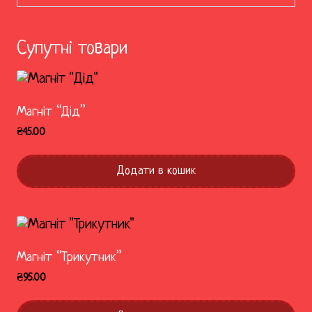
Супутні товари
Магніт “Дід”
₴
45.00
Додати в кошик
Магніт “Трикутник”
₴
95.00