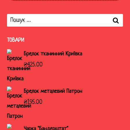
Пошук:
ТОВАРИ
Брелок тканинний Криївка
₴
425.00
Брелок металевий Патрон
₴
195.00
Чарка "Бандерштат"