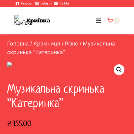
Перейти
Facebook
Instagram
YouTube
до
вмісту
Криївка
0
Головна
/
Крамниця
/
Різне
/
Музикальна
скринька “Катеринка”
Музикальна скринька
“Катеринка”
₴
355.00