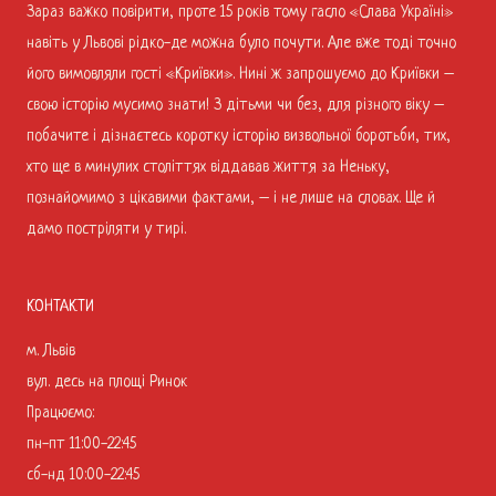
Зараз важко повірити, проте 15 років тому гасло «Слава Україні»
навіть у Львові рідко-де можна було почути. Але вже тоді точно
його вимовляли гості «Криївки». Нині ж запрошуємо до Криївки –
свою історію мусимо знати! З дітьми чи без, для різного віку –
побачите і дізнаєтесь коротку історію визвольної боротьби, тих,
хто ще в минулих століттях віддавав життя за Неньку,
познайомимо з цікавими фактами, – і не лише на словах. Ще й
дамо постріляти у тирі.
КОНТАКТИ
м. Львів
вул. десь на площі Ринок
Працюємо:
пн-пт 11:00-22:45
сб-нд 10:00-22:45