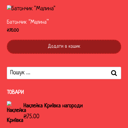
Батончик “Малина”
₴
70.00
Додати в кошик
Пошук:
ТОВАРИ
Наклейка Криївка нагороди
₴
75.00