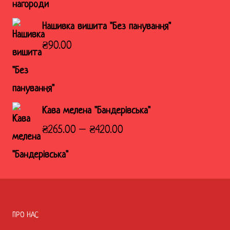
Нашивка вишита "Без панування"
₴
90.00
Кава мелена "Бандерівська"
Діапазон
₴
265.00
–
₴
420.00
цін:
від
₴265.00
до
ПРО НАС
₴420.00