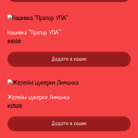
Нашивка “Прапор УПА”
₴
30.00
Додати в кошик
Желейні цукерки Лимонка
₴
175.00
Додати в кошик