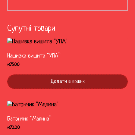
Супутні товари
Нашивка вишита “УПА”
₴
75.00
Додати в кошик
Батончик “Малина”
₴
70.00