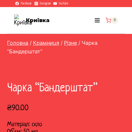
Перейти
Facebook
Instagram
YouTube
до
вмісту
Криївка
0
Головна
/
Крамниця
/
Різне
/
Чарка
“Бандерштат”
Чарка “Бандерштат”
₴
90.00
Матеріал: скло
Об’єм: 50 мл