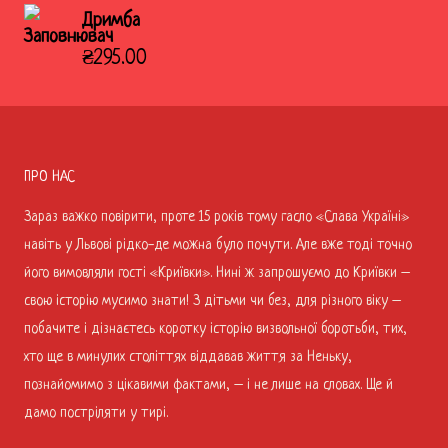
Дримба
₴
295.00
ПРО НАС
Зараз важко повірити, проте 15 років тому гасло «Слава Україні»
навіть у Львові рідко-де можна було почути. Але вже тоді точно
його вимовляли гості «Криївки». Нині ж запрошуємо до Криївки –
свою історію мусимо знати! З дітьми чи без, для різного віку –
побачите і дізнаєтесь коротку історію визвольної боротьби, тих,
хто ще в минулих століттях віддавав життя за Неньку,
познайомимо з цікавими фактами, – і не лише на словах. Ще й
дамо постріляти у тирі.