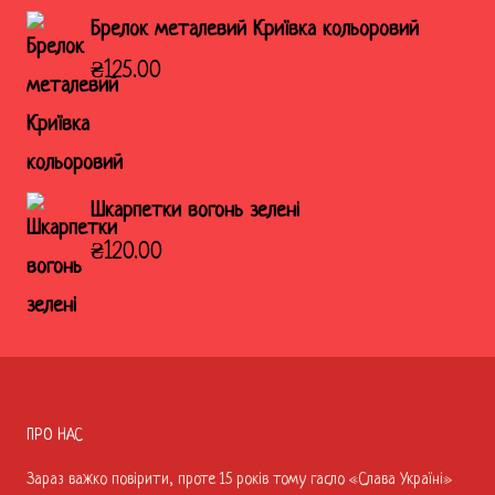
Брелок металевий Криївка кольоровий
₴
125.00
Шкарпетки вогонь зелені
₴
120.00
ПРО НАС
Зараз важко повірити, проте 15 років тому гасло «Слава Україні»