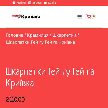
Перейти
Facebook
Instagram
YouTube
до
вмісту
Криївка
0
Головна
/
Крамниця
/
Шкарпетки
/
Шкарпетки Гей гу Гей га Криївка
Шкарпетки Гей гу Гей га
Криївка
₴
110.00