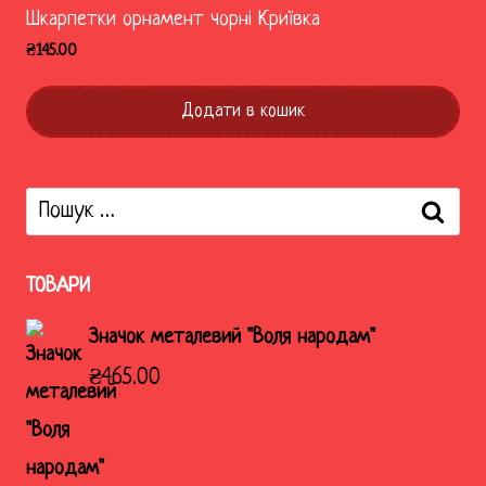
Шкарпетки орнамент чорні Криївка
₴
145.00
Додати в кошик
Пошук:
ТОВАРИ
Значок металевий "Воля народам"
₴
465.00