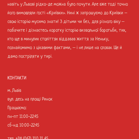
навіть у Львові рідко-де можна було почути. Але вже тоді точно
його вимовляли гості «Криївки». Нині ж запрошуємо до Криївки –
свою історію мусимо знати! З дітьми чи без, для різного віку –
побачите і дізнаєтесь коротку історію визвольної боротьби, тих,
хто ще в минулих століттях віддавав життя за Неньку,
познайомимо з цікавими фактами, – і не лише на словах. Ще й
дамо постріляти у тирі.
КОНТАКТИ
м. Львів
вул. десь на площі Ринок
Працюємо:
пн-пт 11:00-22:45
сб-нд 10:00-22:45
тел.
+38 (067) 310 31 45