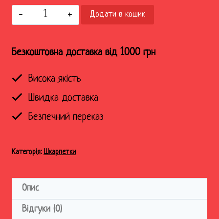
Шкарпетки
Додати в кошик
Гей
гу
Гей
Безкоштовна доставка від 1000 грн
га
Криївка
Висока якість
кількість
Швидка доставка
Безпечний переказ
Категорія:
Шкарпетки
Опис
Відгуки (0)