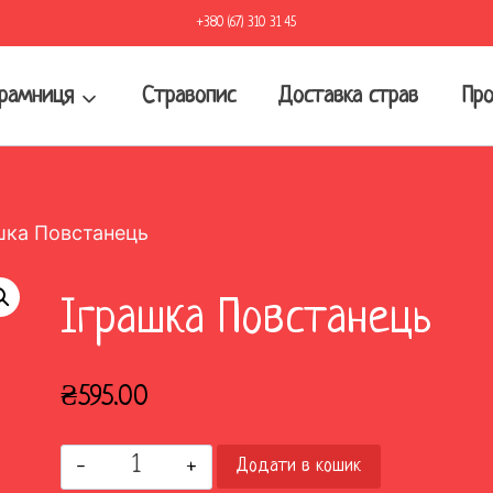
+380 (67) 310 31 45
рамниця
Стравопис
Доставка страв
Про
шка Повстанець
Іграшка Повстанець
₴
595.00
Іграшка
Додати в кошик
Повстанець