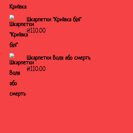
Шкарпетки "Криївка білі"
₴
110.00
Шкарпетки Воля або смерть
₴
110.00