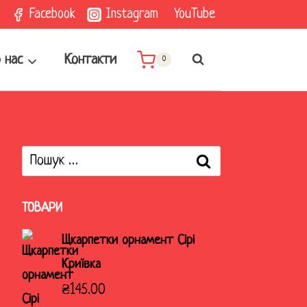
Facebook
Instagram
YouTube
 нас
Контакти
0
Пошук:
ТОВАРИ
Щкарпетки орнамент Сірі
Криївка
₴
145.00