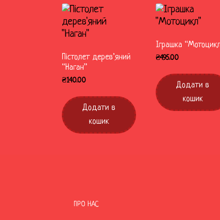
Іграшка “Мотоцик
Пістолет дерев’яний
₴
495.00
“Наган”
₴
140.00
Додати в
кошик
Додати в
кошик
ПРО НАС