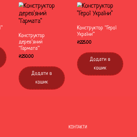
л”
Конструктор “Герої
України”
Конструктор
дерев’яний
₴
225.00
“Гармата”
₴
250.00
Додати в
кошик
Додати в
кошик
КОНТАКТИ