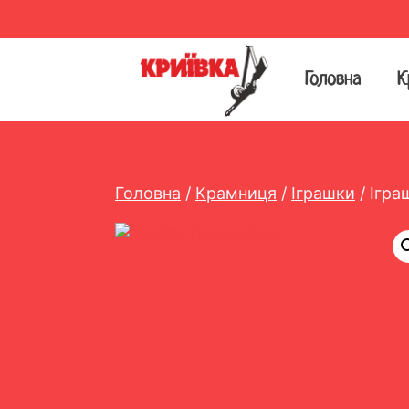
Перейти
до
вмісту
Головна
К
Головна
/
Крамниця
/
Іграшки
/
Ігра